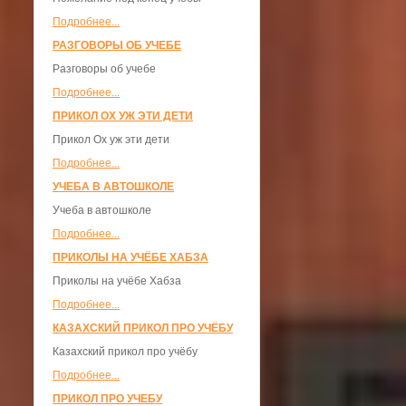
Подробнее...
РАЗГОВОРЫ ОБ УЧЕБЕ
Разговоры об учебе
Подробнее...
ПРИКОЛ ОХ УЖ ЭТИ ДЕТИ
Прикол Ох уж эти дети
Подробнее...
УЧЕБА В АВТОШКОЛЕ
Учеба в автошколе
Подробнее...
ПРИКОЛЫ НА УЧЁБЕ ХАБЗА
Приколы на учёбе Хабза
Подробнее...
КАЗАХСКИЙ ПРИКОЛ ПРО УЧЁБУ
Казахский прикол про учёбу
Подробнее...
ПРИКОЛ ПРО УЧЕБУ