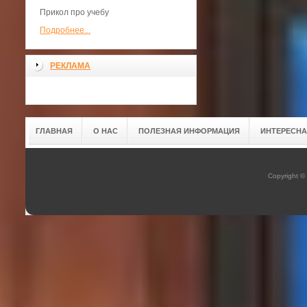
Прикол про учебу
Подробнее...
РЕКЛАМА
ГЛАВНАЯ
О НАС
ПОЛЕЗНАЯ ИНФОРМАЦИЯ
ИНТЕРЕСН
Copyright ©