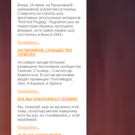
Вчера, 19 июня, на Русановской
набережной (напротив гостиницы
Славутич) состоялось шоу
креативных летательных аппаратов
“Red bull Flugtag”. Подобное шоу на
территории Украины проходило
впервые, хотя самое первое шоу
состоялось в Вене в 1991г.
Подробнее...
АВТОНОМНОЕ СООБЩЕСТВО
ГАЛИСИЯ
На северо-западе Испании
размещено Автономное сообщество
Галисия. Столица – Сантяго-де-
Компостела. В состав автономии
входят провинции: Понтеведра,
Луго, А Корунья, и Оренсе.
Подробнее...
КАК МЫ ПОКУПАЕМ Б/У ТЕХНИКУ
Мы, пожалуй, еще не касались этой
темы, поскольку многие наверняка
хотя бы раз, но сталкивались с этой
проблемой.
Подробнее...