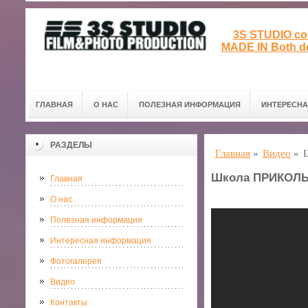
3S STUDIO col
MADE IN Both de
ГЛАВНАЯ
О НАС
ПОЛЕЗНАЯ ИНФОРМАЦИЯ
ИНТЕРЕСН
РАЗДЕЛЫ
Главная
»
Видео
»
Школа ПРИКОЛЫ
Главная
О нас
Полезная информация
Интересная информация
Фотогалерея
Видео
Контакты