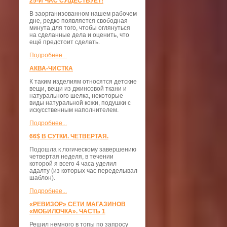
25-Й ЧАС СУЩЕСТВУЕТ!
В заорганизованном нашем рабочем
дне, редко появляется свободная
минута для того, чтобы оглянуться
на сделанные дела и оценить, что
ещё предстоит сделать.
Подробнее...
АКВА-ЧИСТКА
К таким изделиям относятся детские
вещи, вещи из джинсовой ткани и
натурального шелка, некоторые
виды натуральной кожи, подушки с
искусственным наполнителем.
Подробнее...
66$ В СУТКИ. ЧЕТВЕРТАЯ.
Подошла к логическому завершению
четвертая неделя, в течении
которой я всего 4 часа уделил
адалту (из которых час переделывал
шаблон).
Подробнее...
«РЕВИЗОР» СЕТИ МАГАЗИНОВ
«МОБИЛОЧКА». ЧАСТЬ 1
Решил немного в топы по запросу