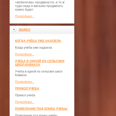
«мобилочка» продвинутся, а то ж
туда-сюда и магазин продвигать
нужно будет.
Подробнее...
ВИДЕО
КОГДА УЧЁБА УЖЕ НАДОЕЛА
Когда учёба уже надоела
Подробнее...
УЧЕБА В ОДНОЙ ИЗ СЕЛЬСКИХ
ШКОЛ КАВКАЗА
Учеба в одной из сельских школ
Кавказа
Подробнее...
ПРИКОЛ УЧЕБА
Прикол учеба
Подробнее...
ПОЖЕЛАНИЕ ПОД КОНЕЦ УЧЕБЫ
Пожелание под конец учебы