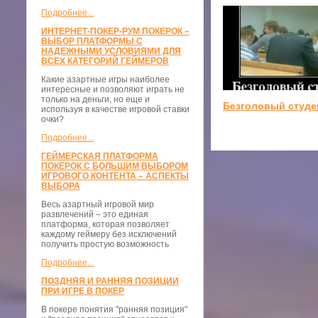
Подробнее...
ИНТЕРНЕТ-ПОКЕР-РУМ ПОКЕРОК –
ВЫБОР ПЛАТФОРМЫ С
НАДЕЖНЫМИ УСЛОВИЯМИ ДЛЯ
ВСЕХ КАТЕГОРИЙ ГЕЙМЕРОВ
Какие азартные игры наиболее
интересные и позволяют играть не
только на деньги, но еще и
Безголовый студе
используя в качестве игровой ставки
очки?
Подробнее...
ГЕЙМЕРСКАЯ ПЛАТФОРМА
ПОКЕРОК С БОЛЬШИМ ВЫБОРОМ
ИГРОВОГО КОНТЕНТА – АСПЕКТЫ
ВЫБОРА
Весь азартный игровой мир
развлечений – это единая
платформа, которая позволяет
каждому геймеру без исключений
получить простую возможность
Подробнее...
ПОЗДНЯЯ И РАННЯЯ ПОЗИЦИИ
ПРИ ИГРЕ В ПОКЕР
В покере понятия "ранняя позиция"