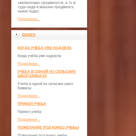
«мобилочка» продвинутся, а то ж
туда-сюда и магазин продвигать
нужно будет.
Подробнее...
ВИДЕО
КОГДА УЧЁБА УЖЕ НАДОЕЛА
Когда учёба уже надоела
Подробнее...
УЧЕБА В ОДНОЙ ИЗ СЕЛЬСКИХ
ШКОЛ КАВКАЗА
Учеба в одной из сельских школ
Кавказа
Подробнее...
ПРИКОЛ УЧЕБА
Прикол учеба
Подробнее...
ПОЖЕЛАНИЕ ПОД КОНЕЦ УЧЕБЫ
Пожелание под конец учебы