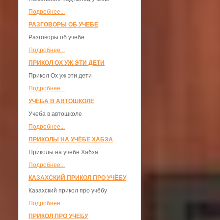
Подробнее...
РАЗГОВОРЫ ОБ УЧЕБЕ
Разговоры об учебе
Подробнее...
ПРИКОЛ ОХ УЖ ЭТИ ДЕТИ
Прикол Ох уж эти дети
Подробнее...
УЧЕБА В АВТОШКОЛЕ
Учеба в автошколе
Подробнее...
ПРИКОЛЫ НА УЧЁБЕ ХАБЗА
Приколы на учёбе Хабза
Подробнее...
КАЗАХСКИЙ ПРИКОЛ ПРО УЧЁБУ
Казахский прикол про учёбу
Подробнее...
ПРИКОЛ ПРО УЧЕБУ