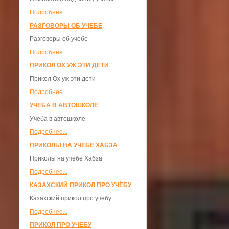
Подробнее...
РАЗГОВОРЫ ОБ УЧЕБЕ
Разговоры об учебе
Подробнее...
ПРИКОЛ ОХ УЖ ЭТИ ДЕТИ
Прикол Ох уж эти дети
Подробнее...
УЧЕБА В АВТОШКОЛЕ
Учеба в автошколе
Подробнее...
ПРИКОЛЫ НА УЧЁБЕ ХАБЗА
Приколы на учёбе Хабза
Подробнее...
КАЗАХСКИЙ ПРИКОЛ ПРО УЧЁБУ
Казахский прикол про учёбу
Подробнее...
ПРИКОЛ ПРО УЧЕБУ