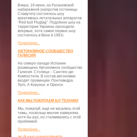
Вчера, 19 июня, на Русановской
набережной (напротив гостиницы
Славутич) состоялось шоу
креативных летательных аппаратов
“Red bull Flugtag”. Подобное шоу на
территории Украины проходило
впервые, хотя самое первое шоу
состоялось в Вене в 1991г.
Подробнее...
АВТОНОМНОЕ СООБЩЕСТВО
ГАЛИСИЯ
На северо-западе Испании
размещено Автономное сообщество
Галисия. Столица – Сантяго-де-
Компостела. В состав автономии
входят провинции: Понтеведра,
Луго, А Корунья, и Оренсе.
Подробнее...
КАК МЫ ПОКУПАЕМ Б/У ТЕХНИКУ
Мы, пожалуй, еще не касались этой
темы, поскольку многие наверняка
хотя бы раз, но сталкивались с этой
проблемой.
Подробнее...