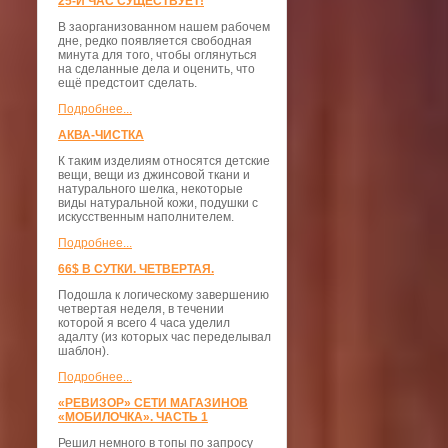
25-Й ЧАС СУЩЕСТВУЕТ!
В заорганизованном нашем рабочем
дне, редко появляется свободная
минута для того, чтобы оглянуться
на сделанные дела и оценить, что
ещё предстоит сделать.
Подробнее...
АКВА-ЧИСТКА
К таким изделиям относятся детские
вещи, вещи из джинсовой ткани и
натурального шелка, некоторые
виды натуральной кожи, подушки с
искусственным наполнителем.
Подробнее...
66$ В СУТКИ. ЧЕТВЕРТАЯ.
Подошла к логическому завершению
четвертая неделя, в течении
которой я всего 4 часа уделил
адалту (из которых час переделывал
шаблон).
Подробнее...
«РЕВИЗОР» СЕТИ МАГАЗИНОВ
«МОБИЛОЧКА». ЧАСТЬ 1
Решил немного в топы по запросу