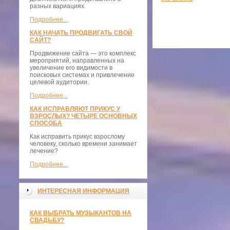
разных вариациях.
Подробнее...
КАК НАЧАТЬ ПРОДВИГАТЬ СВОЙ
САЙТ?
Продвижение сайта — это комплекс
мероприятий, направленных на
увеличение его видимости в
поисковых системах и привлечение
целевой аудитории.
Подробнее...
КАК ИСПРАВЛЯЮТ ПРИКУС У
ВЗРОСЛЫХ? ЧЕТЫРЕ ОСНОВНЫХ
СПОСОБА
Как исправить прикус взрослому
человеку, сколько времени занимает
лечение?
Подробнее...
ИНТЕРЕСНАЯ ИНФОРМАЦИЯ
КАК ВЫБРАТЬ МУЗЫКАНТОВ НА
СВАДЬБУ?