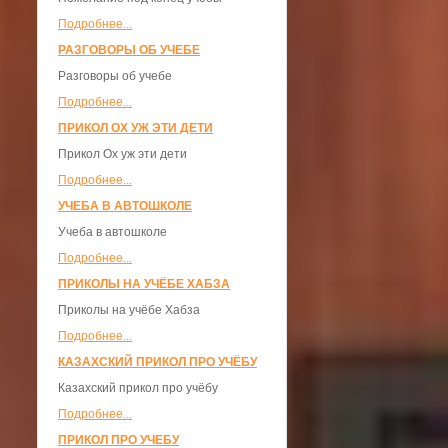
Подробнее...
РАЗГОВОРЫ ОБ УЧЕБЕ
Разговоры об учебе
Подробнее...
ПРИКОЛ ОХ УЖ ЭТИ ДЕТИ
Прикол Ох уж эти дети
Подробнее...
УЧЕБА В АВТОШКОЛЕ
Учеба в автошколе
Подробнее...
ПРИКОЛЫ НА УЧЁБЕ ХАБЗА
Приколы на учёбе Хабза
Подробнее...
КАЗАХСКИЙ ПРИКОЛ ПРО УЧЁБУ
Казахский прикол про учёбу
Подробнее...
ПРИКОЛ ПРО УЧЕБУ