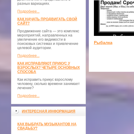
разных вариациях.
Подробнее...
КАК НАЧАТЬ ПРОДВИГАТЬ СВОЙ
САЙТ?
Продвижение сайта — это комплекс
мероприятий, направленных на
увеличение его видимости в
Рыбалка
поисковых системах и привлечение
целевой аудитории.
Подробнее...
КАК ИСПРАВЛЯЮТ ПРИКУС У
ВЗРОСЛЫХ? ЧЕТЫРЕ ОСНОВНЫХ
СПОСОБА
Как исправить прикус взрослому
человеку, сколько времени занимает
лечение?
Подробнее...
ИНТЕРЕСНАЯ ИНФОРМАЦИЯ
КАК ВЫБРАТЬ МУЗЫКАНТОВ НА
СВАДЬБУ?