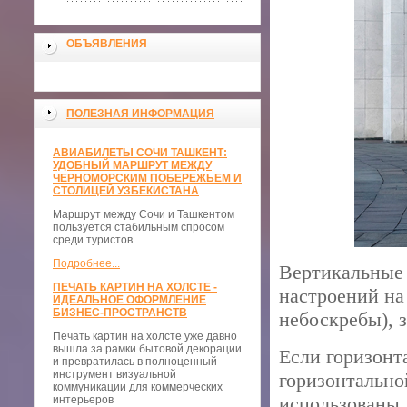
ОБЪЯВЛЕНИЯ
ПОЛЕЗНАЯ ИНФОРМАЦИЯ
АВИАБИЛЕТЫ СОЧИ ТАШКЕНТ:
УДОБНЫЙ МАРШРУТ МЕЖДУ
ЧЕРНОМОРСКИМ ПОБЕРЕЖЬЕМ И
СТОЛИЦЕЙ УЗБЕКИСТАНА
Маршрут между Сочи и Ташкентом
пользуется стабильным спросом
среди туристов
Подробнее...
Вертикальные 
ПЕЧАТЬ КАРТИН НА ХОЛСТЕ -
настроений на
ИДЕАЛЬНОЕ ОФОРМЛЕНИЕ
БИЗНЕС-ПРОСТРАНСТВ
небоскребы), з
Печать картин на холсте уже давно
вышла за рамки бытовой декорации
Если горизонт
и превратилась в полноценный
инструмент визуальной
горизонтально
коммуникации для коммерческих
использованы 
интерьеров