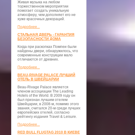
Живая музыка на любом
торжественном мероприятии
помогает создать уникальную
атмосферу, чем дополняет его не
хуже красочных декораций.
Подробнее...
СТАЛЬНАЯ ДВЕРЬ - ГАРАНТИЯ
БЕЗОПАСНОСТИ ДОМА
Когда при раскопках Помпеи были
найдены двери, обнаружилось, что
современные конструкции мало
отличаются от древних.
Подробнее...
BEAU-RIVAGE PALACE ЛУЧШИЙ
ОТЕЛЬ В ШВЕЙЦАРИИ
Beau-Rivage Palace является
членом ассоциации The Leading
Hotels of the World. В 2009 году он
был признан лучшим отелем
Швейцарии, в 2008-м, помимо этого
звания, считался 20-м среди лучших
европейских отелей, согласно
рейтингу издания Travel & Leisure.
Подробнее...
RED BULL FLUGTAG 2010 В КИЕВЕ