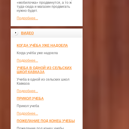
«мобилочка» продвинутся, а то ж
туда-сюда и магазин продвигать
нужно будет.
Подробнее...
ВИДЕО
КОГДА УЧЁБА УЖЕ НАДОЕЛА
Когда учёба уже надоела
Подробнее...
УЧЕБА В ОДНОЙ ИЗ СЕЛЬСКИХ
ШКОЛ КАВКАЗА
Учеба в одной из сельских школ
Кавказа
Подробнее...
ПРИКОЛ УЧЕБА
Прикол учеба
Подробнее...
ПОЖЕЛАНИЕ ПОД КОНЕЦ УЧЕБЫ
Пожелание под конец учебы