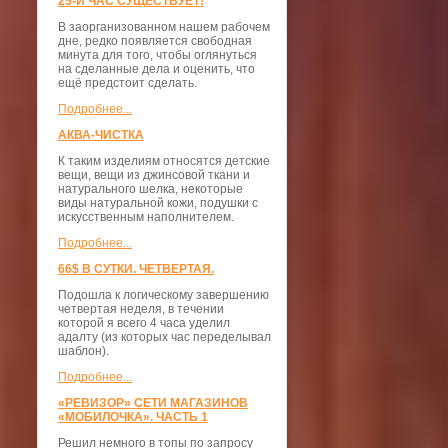
25-Й ЧАС СУЩЕСТВУЕТ!
В заорганизованном нашем рабочем
дне, редко появляется свободная
минута для того, чтобы оглянуться
на сделанные дела и оценить, что
ещё предстоит сделать.
Подробнее...
АКВА-ЧИСТКА
К таким изделиям относятся детские
вещи, вещи из джинсовой ткани и
натурального шелка, некоторые
виды натуральной кожи, подушки с
искусственным наполнителем.
Подробнее...
66$ В СУТКИ. ЧЕТВЕРТАЯ.
Подошла к логическому завершению
четвертая неделя, в течении
которой я всего 4 часа уделил
адалту (из которых час переделывал
шаблон).
Подробнее...
«РЕВИЗОР» СЕТИ МАГАЗИНОВ
«МОБИЛОЧКА». ЧАСТЬ 1
Решил немного в топы по запросу