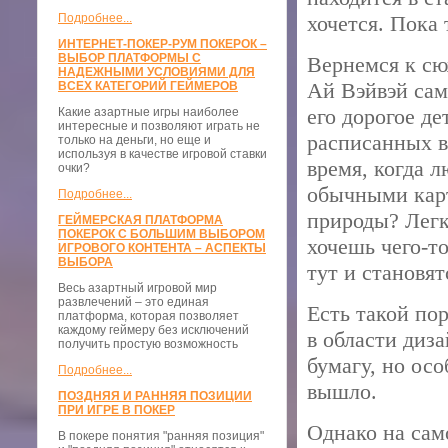
Подробнее...
хочется. Пока 
ИНТЕРНЕТ-ПОКЕР-РУМ ПОКЕРОК –
ВЫБОР ПЛАТФОРМЫ С
Вернемся к сю
НАДЕЖНЫМИ УСЛОВИЯМИ ДЛЯ
Ай Вэйвэй сам
ВСЕХ КАТЕГОРИЙ ГЕЙМЕРОВ
его дорогое д
Какие азартные игры наиболее
интересные и позволяют играть не
расписанных в
только на деньги, но еще и
используя в качестве игровой ставки
время, когда л
очки?
обычными кар
Подробнее...
природы? Легко
ГЕЙМЕРСКАЯ ПЛАТФОРМА
ПОКЕРОК С БОЛЬШИМ ВЫБОРОМ
хочешь чего-то
ИГРОВОГО КОНТЕНТА – АСПЕКТЫ
ВЫБОРА
тут и становя
Весь азартный игровой мир
развлечений – это единая
Есть такой пор
платформа, которая позволяет
каждому геймеру без исключений
в области диз
получить простую возможность
бумагу, но осо
Подробнее...
вышло.
ПОЗДНЯЯ И РАННЯЯ ПОЗИЦИИ
ПРИ ИГРЕ В ПОКЕР
Однако на само
В покере понятия "ранняя позиция"