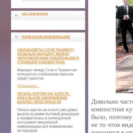
ОБЪЯВЛЕНИЯ
ПОЛЕЗНАЯ ИНФОРМАЦИЯ
АВИАБИЛЕТЫ СОЧИ ТАШКЕНТ:
УДОБНЫЙ МАРШРУТ МЕЖДУ
ЧЕРНОМОРСКИМ ПОБЕРЕЖЬЕМ И
СТОЛИЦЕЙ УЗБЕКИСТАНА
Маршрут между Сочи и Ташкентом
пользуется стабильным спросом
среди туристов
Подробнее...
ПЕЧАТЬ КАРТИН НА ХОЛСТЕ -
ИДЕАЛЬНОЕ ОФОРМЛЕНИЕ
Довольно част
БИЗНЕС-ПРОСТРАНСТВ
компостная куч
Печать картин на холсте уже давно
вышла за рамки бытовой декорации
было, поэтому
и превратилась в полноценный
инструмент визуальной
не то чтоя вид
коммуникации для коммерческих
интерьеров
находится в с