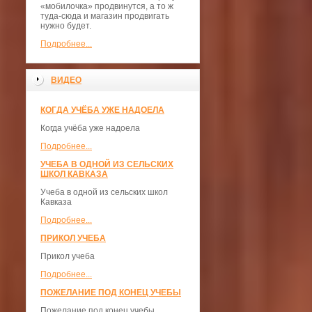
«мобилочка» продвинутся, а то ж
туда-сюда и магазин продвигать
нужно будет.
Подробнее...
ВИДЕО
КОГДА УЧЁБА УЖЕ НАДОЕЛА
Когда учёба уже надоела
Подробнее...
УЧЕБА В ОДНОЙ ИЗ СЕЛЬСКИХ
ШКОЛ КАВКАЗА
Учеба в одной из сельских школ
Кавказа
Подробнее...
ПРИКОЛ УЧЕБА
Прикол учеба
Подробнее...
ПОЖЕЛАНИЕ ПОД КОНЕЦ УЧЕБЫ
Пожелание под конец учебы