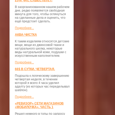
25-Й ЧАС СУЩЕСТВУЕТ!
В заорганизованном нашем рабочем
дне, редко появляется свободная
минута для того, чтобы оглянуться
на сделанные дела и оценить, что
ещё предстоит сделать.
Подробнее...
АКВА-ЧИСТКА
К таким изделиям относятся детские
вещи, вещи из джинсовой ткани и
натурального шелка, некоторые
виды натуральной кожи, подушки с
искусственным наполнителем.
Подробнее...
66$ В СУТКИ. ЧЕТВЕРТАЯ.
Подошла к логическому завершению
четвертая неделя, в течении
которой я всего 4 часа уделил
адалту (из которых час переделывал
шаблон).
Подробнее...
«РЕВИЗОР» СЕТИ МАГАЗИНОВ
«МОБИЛОЧКА». ЧАСТЬ 1
Решил немного в топы по запросу