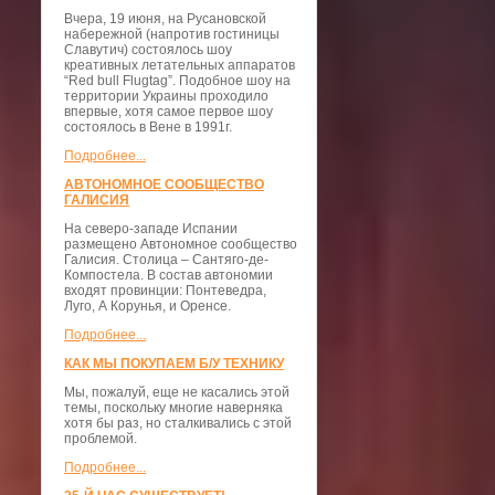
Вчера, 19 июня, на Русановской
набережной (напротив гостиницы
Славутич) состоялось шоу
креативных летательных аппаратов
“Red bull Flugtag”. Подобное шоу на
территории Украины проходило
впервые, хотя самое первое шоу
состоялось в Вене в 1991г.
Подробнее...
АВТОНОМНОЕ СООБЩЕСТВО
ГАЛИСИЯ
На северо-западе Испании
размещено Автономное сообщество
Галисия. Столица – Сантяго-де-
Компостела. В состав автономии
входят провинции: Понтеведра,
Луго, А Корунья, и Оренсе.
Подробнее...
КАК МЫ ПОКУПАЕМ Б/У ТЕХНИКУ
Мы, пожалуй, еще не касались этой
темы, поскольку многие наверняка
хотя бы раз, но сталкивались с этой
проблемой.
Подробнее...