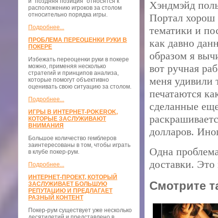
и "поздняя позиция" относятся к
Хэндмэйд поль
расположению игроков за столом
относительно порядка игры.
Портал хорош 
Подробнее...
тематики и по
ПРОБЛЕМА ПЕРЕОЦЕНКИ РУКИ В
как давно данн
ПОКЕРЕ
образом я выч
Избежать переоценки руки в покере
вот ручная ра
можно, применяя несколько
стратегий и принципов анализа,
меня удивили 
которые помогут объективно
оценивать свою ситуацию за столом.
печатаются ка
Подробнее...
сделанные еще
ИГРЫ В ИНТЕРНЕТ-POKEROK,
раскрашивается
КОТОРЫЕ ЗАСЛУЖИВАЮТ
ВНИМАНИЯ
долларов. Ино
Большое количество гемблеров
заинтересованы в том, чтобы играть
Одна проблема 
в клубе покер-рум.
доставки. Это 
Подробнее...
ИНТЕРНЕТ-ПРОЕКТ, КОТОРЫЙ
Смотрите т
ЗАСЛУЖИВАЕТ БОЛЬШУЮ
РЕПУТАЦИЮ И ПРЕДЛАГАЕТ
РАЗНЫЙ КОНТЕНТ
Покер-рум существует уже несколько
десятилетий и представлено в