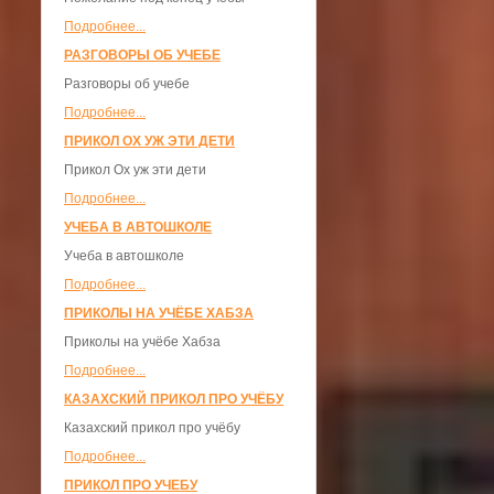
Подробнее...
РАЗГОВОРЫ ОБ УЧЕБЕ
Разговоры об учебе
Подробнее...
ПРИКОЛ ОХ УЖ ЭТИ ДЕТИ
Прикол Ох уж эти дети
Подробнее...
УЧЕБА В АВТОШКОЛЕ
Учеба в автошколе
Подробнее...
ПРИКОЛЫ НА УЧЁБЕ ХАБЗА
Приколы на учёбе Хабза
Подробнее...
КАЗАХСКИЙ ПРИКОЛ ПРО УЧЁБУ
Казахский прикол про учёбу
Подробнее...
ПРИКОЛ ПРО УЧЕБУ