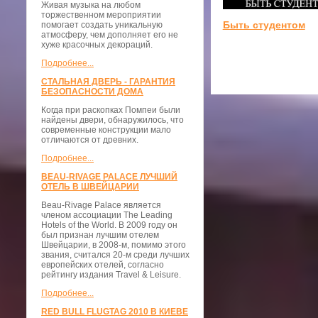
Живая музыка на любом
торжественном мероприятии
Быть студентом
помогает создать уникальную
атмосферу, чем дополняет его не
хуже красочных декораций.
Подробнее...
СТАЛЬНАЯ ДВЕРЬ - ГАРАНТИЯ
БЕЗОПАСНОСТИ ДОМА
Когда при раскопках Помпеи были
найдены двери, обнаружилось, что
современные конструкции мало
отличаются от древних.
Подробнее...
BEAU-RIVAGE PALACE ЛУЧШИЙ
ОТЕЛЬ В ШВЕЙЦАРИИ
Beau-Rivage Palace является
членом ассоциации The Leading
Hotels of the World. В 2009 году он
был признан лучшим отелем
Швейцарии, в 2008-м, помимо этого
звания, считался 20-м среди лучших
европейских отелей, согласно
рейтингу издания Travel & Leisure.
Подробнее...
RED BULL FLUGTAG 2010 В КИЕВЕ