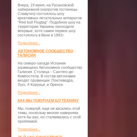
Вчера, 19 июня, на Русановской
набережной (напротив гостиницы
Славутич) состоялось шоу
креативных летательных аппаратов
“Red bull Flugtag”. Подобное шоу на
территории Украины проходило
впервые, хотя самое первое шоу
состоялось в Вене в 1991г.
Подробнее...
АВТОНОМНОЕ СООБЩЕСТВО
ГАЛИСИЯ
На северо-западе Испании
размещено Автономное сообщество
Галисия. Столица – Сантяго-де-
Компостела. В состав автономии
входят провинции: Понтеведра,
Луго, А Корунья, и Оренсе.
Подробнее...
КАК МЫ ПОКУПАЕМ Б/У ТЕХНИКУ
Мы, пожалуй, еще не касались этой
темы, поскольку многие наверняка
хотя бы раз, но сталкивались с этой
проблемой.
Подробнее...