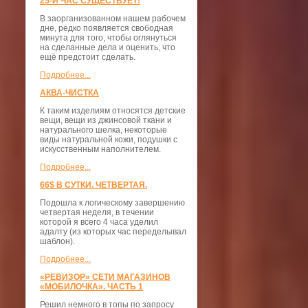
25-Й ЧАС СУЩЕСТВУЕТ!
В заорганизованном нашем рабочем
дне, редко появляется свободная
минута для того, чтобы оглянуться
на сделанные дела и оценить, что
ещё предстоит сделать.
Подробнее...
АКВА-ЧИСТКА
К таким изделиям относятся детские
вещи, вещи из джинсовой ткани и
натурального шелка, некоторые
виды натуральной кожи, подушки с
искусственным наполнителем.
Подробнее...
66$ В СУТКИ. ЧЕТВЕРТАЯ.
Подошла к логическому завершению
четвертая неделя, в течении
которой я всего 4 часа уделил
адалту (из которых час переделывал
шаблон).
Подробнее...
«РЕВИЗОР» СЕТИ МАГАЗИНОВ
«МОБИЛОЧКА». ЧАСТЬ 1
Решил немного в топы по запросу