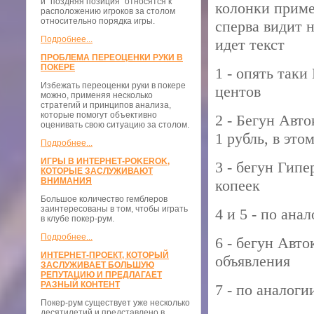
и "поздняя позиция" относятся к
колонки примеч
расположению игроков за столом
относительно порядка игры.
сперва видит н
Подробнее...
идет текст
ПРОБЛЕМА ПЕРЕОЦЕНКИ РУКИ В
ПОКЕРЕ
1 - опять таки
Избежать переоценки руки в покере
центов
можно, применяя несколько
стратегий и принципов анализа,
которые помогут объективно
2 - Бегун Авто
оценивать свою ситуацию за столом.
1 рубль, в эт
Подробнее...
ИГРЫ В ИНТЕРНЕТ-POKEROK,
3 - бегун Гипе
КОТОРЫЕ ЗАСЛУЖИВАЮТ
ВНИМАНИЯ
копеек
Большое количество гемблеров
заинтересованы в том, чтобы играть
4 и 5 - по ана
в клубе покер-рум.
Подробнее...
6 - бегун Авто
ИНТЕРНЕТ-ПРОЕКТ, КОТОРЫЙ
объявления
ЗАСЛУЖИВАЕТ БОЛЬШУЮ
РЕПУТАЦИЮ И ПРЕДЛАГАЕТ
РАЗНЫЙ КОНТЕНТ
7 - по аналоги
Покер-рум существует уже несколько
десятилетий и представлено в