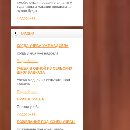
«мобилочка» продвинутся, а то ж
туда-сюда и магазин продвигать
нужно будет.
Подробнее...
ВИДЕО
КОГДА УЧЁБА УЖЕ НАДОЕЛА
Когда учёба уже надоела
Подробнее...
УЧЕБА В ОДНОЙ ИЗ СЕЛЬСКИХ
ШКОЛ КАВКАЗА
Учеба в одной из сельских школ
Кавказа
Подробнее...
ПРИКОЛ УЧЕБА
Прикол учеба
Подробнее...
ПОЖЕЛАНИЕ ПОД КОНЕЦ УЧЕБЫ
Пожелание под конец учебы