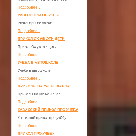
Подробнее...
РАЗГОВОРЫ ОБ УЧЕБЕ
Разговоры об учебе
Подробнее...
ПРИКОЛ ОХ УЖ ЭТИ ДЕТИ
Прикол Ох уж эти дети
Подробнее...
УЧЕБА В АВТОШКОЛЕ
Учеба в автошколе
Подробнее...
ПРИКОЛЫ НА УЧЁБЕ ХАБЗА
Приколы на учёбе Хабза
Подробнее...
КАЗАХСКИЙ ПРИКОЛ ПРО УЧЁБУ
Казахский прикол про учёбу
Подробнее...
ПРИКОЛ ПРО УЧЕБУ