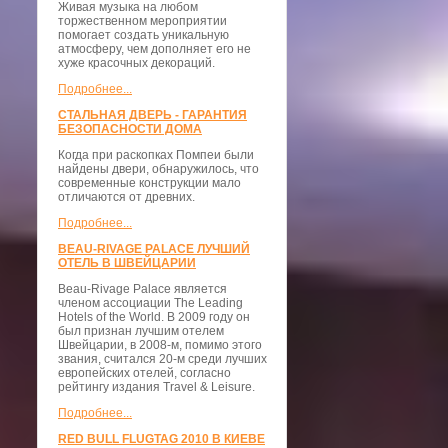
Живая музыка на любом
торжественном мероприятии
помогает создать уникальную
атмосферу, чем дополняет его не
хуже красочных декораций.
Подробнее...
СТАЛЬНАЯ ДВЕРЬ - ГАРАНТИЯ
БЕЗОПАСНОСТИ ДОМА
Когда при раскопках Помпеи были
найдены двери, обнаружилось, что
современные конструкции мало
отличаются от древних.
Подробнее...
BEAU-RIVAGE PALACE ЛУЧШИЙ
ОТЕЛЬ В ШВЕЙЦАРИИ
Beau-Rivage Palace является
членом ассоциации The Leading
Hotels of the World. В 2009 году он
был признан лучшим отелем
Швейцарии, в 2008-м, помимо этого
звания, считался 20-м среди лучших
европейских отелей, согласно
рейтингу издания Travel & Leisure.
Подробнее...
RED BULL FLUGTAG 2010 В КИЕВЕ