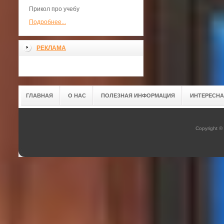
Прикол про учебу
Подробнее...
РЕКЛАМА
ГЛАВНАЯ
О НАС
ПОЛЕЗНАЯ ИНФОРМАЦИЯ
ИНТЕРЕСН
Copyright ©