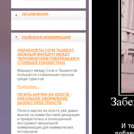
ОБЪЯВЛЕНИЯ
ПОЛЕЗНАЯ ИНФОРМАЦИЯ
АВИАБИЛЕТЫ СОЧИ ТАШКЕНТ:
УДОБНЫЙ МАРШРУТ МЕЖДУ
ЧЕРНОМОРСКИМ ПОБЕРЕЖЬЕМ И
СТОЛИЦЕЙ УЗБЕКИСТАНА
Маршрут между Сочи и Ташкентом
пользуется стабильным спросом
среди туристов
Подробнее...
ПЕЧАТЬ КАРТИН НА ХОЛСТЕ -
ИДЕАЛЬНОЕ ОФОРМЛЕНИЕ
БИЗНЕС-ПРОСТРАНСТВ
Печать картин на холсте уже давно
вышла за рамки бытовой декорации
и превратилась в полноценный
инструмент визуальной
коммуникации для коммерческих
интерьеров