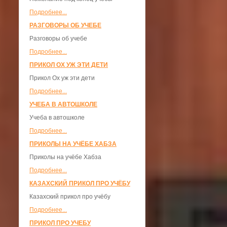
Подробнее...
РАЗГОВОРЫ ОБ УЧЕБЕ
Разговоры об учебе
Подробнее...
ПРИКОЛ ОХ УЖ ЭТИ ДЕТИ
Прикол Ох уж эти дети
Подробнее...
УЧЕБА В АВТОШКОЛЕ
Учеба в автошколе
Подробнее...
ПРИКОЛЫ НА УЧЁБЕ ХАБЗА
Приколы на учёбе Хабза
Подробнее...
КАЗАХСКИЙ ПРИКОЛ ПРО УЧЁБУ
Казахский прикол про учёбу
Подробнее...
ПРИКОЛ ПРО УЧЕБУ