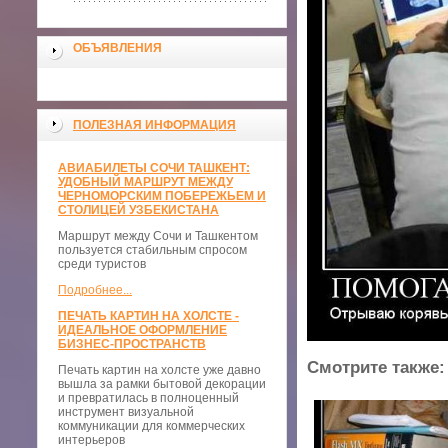
ОБЪЯВЛЕНИЯ
ПОЛЕЗНАЯ ИНФОРМАЦИЯ
АВИАБИЛЕТЫ СОЧИ ТАШКЕНТ:
УДОБНЫЙ МАРШРУТ МЕЖДУ
ЧЕРНОМОРСКИМ ПОБЕРЕЖЬЕМ И
СТОЛИЦЕЙ УЗБЕКИСТАНА
Маршрут между Сочи и Ташкентом
пользуется стабильным спросом
среди туристов
Подробнее...
ПЕЧАТЬ КАРТИН НА ХОЛСТЕ -
ИДЕАЛЬНОЕ ОФОРМЛЕНИЕ
БИЗНЕС-ПРОСТРАНСТВ
Смотрите также:
Печать картин на холсте уже давно
вышла за рамки бытовой декорации
и превратилась в полноценный
инструмент визуальной
коммуникации для коммерческих
интерьеров