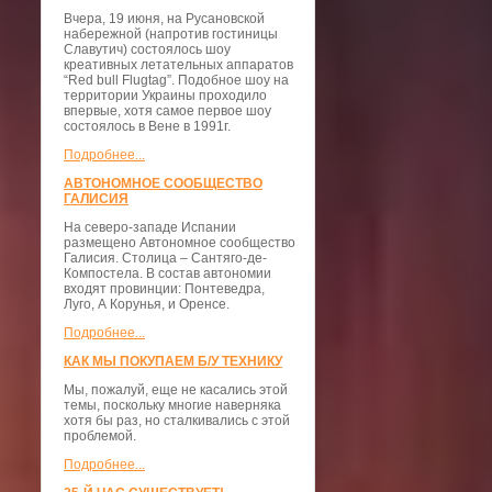
Вчера, 19 июня, на Русановской
набережной (напротив гостиницы
Славутич) состоялось шоу
креативных летательных аппаратов
“Red bull Flugtag”. Подобное шоу на
территории Украины проходило
впервые, хотя самое первое шоу
состоялось в Вене в 1991г.
Подробнее...
АВТОНОМНОЕ СООБЩЕСТВО
ГАЛИСИЯ
На северо-западе Испании
размещено Автономное сообщество
Галисия. Столица – Сантяго-де-
Компостела. В состав автономии
входят провинции: Понтеведра,
Луго, А Корунья, и Оренсе.
Подробнее...
КАК МЫ ПОКУПАЕМ Б/У ТЕХНИКУ
Мы, пожалуй, еще не касались этой
темы, поскольку многие наверняка
хотя бы раз, но сталкивались с этой
проблемой.
Подробнее...