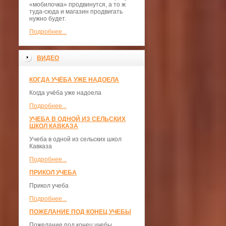
«мобилочка» продвинутся, а то ж
туда-сюда и магазин продвигать
нужно будет.
Подробнее...
ВИДЕО
КОГДА УЧЁБА УЖЕ НАДОЕЛА
Когда учёба уже надоела
Подробнее...
УЧЕБА В ОДНОЙ ИЗ СЕЛЬСКИХ
ШКОЛ КАВКАЗА
Учеба в одной из сельских школ
Кавказа
Подробнее...
ПРИКОЛ УЧЕБА
Прикол учеба
Подробнее...
ПОЖЕЛАНИЕ ПОД КОНЕЦ УЧЕБЫ
Пожелание под конец учебы