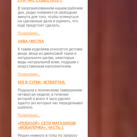
25-Й ЧАС СУЩЕСТВУЕТ!
В заорганизованном нашем рабочем
дне, редко появляется свободная
минута для того, чтобы оглянуться
на сделанные дела и оценить, что
ещё предстоит сделать.
Подробнее...
АКВА-ЧИСТКА
К таким изделиям относятся детские
вещи, вещи из джинсовой ткани и
натурального шелка, некоторые
виды натуральной кожи, подушки с
искусственным наполнителем.
Подробнее...
66$ В СУТКИ. ЧЕТВЕРТАЯ.
Подошла к логическому завершению
четвертая неделя, в течении
которой я всего 4 часа уделил
адалту (из которых час переделывал
шаблон).
Подробнее...
«РЕВИЗОР» СЕТИ МАГАЗИНОВ
«МОБИЛОЧКА». ЧАСТЬ 1
Решил немного в топы по запросу