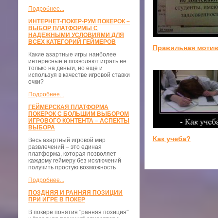
Подробнее...
ИНТЕРНЕТ-ПОКЕР-РУМ ПОКЕРОК –
ВЫБОР ПЛАТФОРМЫ С
НАДЕЖНЫМИ УСЛОВИЯМИ ДЛЯ
ВСЕХ КАТЕГОРИЙ ГЕЙМЕРОВ
Правильная моти
Какие азартные игры наиболее
интересные и позволяют играть не
только на деньги, но еще и
используя в качестве игровой ставки
очки?
Подробнее...
ГЕЙМЕРСКАЯ ПЛАТФОРМА
ПОКЕРОК С БОЛЬШИМ ВЫБОРОМ
ИГРОВОГО КОНТЕНТА – АСПЕКТЫ
ВЫБОРА
Как учеба?
Весь азартный игровой мир
развлечений – это единая
платформа, которая позволяет
каждому геймеру без исключений
получить простую возможность
Подробнее...
ПОЗДНЯЯ И РАННЯЯ ПОЗИЦИИ
ПРИ ИГРЕ В ПОКЕР
В покере понятия "ранняя позиция"