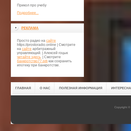
Прикол про учебу
Подробнее...
РЕКЛАМА
Просто радио на
сайте
https://prostoradio.online | Смотрите
на
сайте
арбитражный
управляющий. | Алексей гоцык
читайте здесь
. | Смотрите
банкротство77.рф
как сохранить
ипотеку при банкротстве.
ГЛАВНАЯ
О НАС
ПОЛЕЗНАЯ ИНФОРМАЦИЯ
ИНТЕРЕСН
Copyright ©