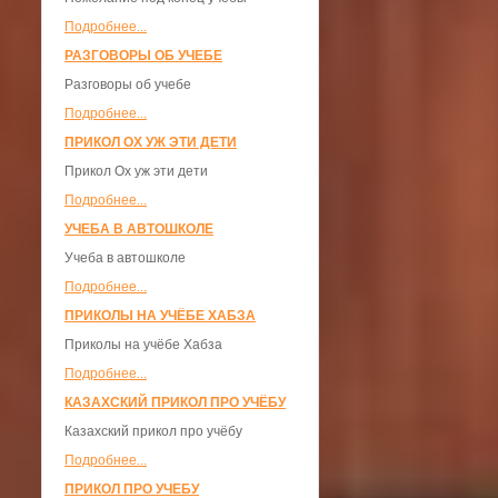
Подробнее...
РАЗГОВОРЫ ОБ УЧЕБЕ
Разговоры об учебе
Подробнее...
ПРИКОЛ ОХ УЖ ЭТИ ДЕТИ
Прикол Ох уж эти дети
Подробнее...
УЧЕБА В АВТОШКОЛЕ
Учеба в автошколе
Подробнее...
ПРИКОЛЫ НА УЧЁБЕ ХАБЗА
Приколы на учёбе Хабза
Подробнее...
КАЗАХСКИЙ ПРИКОЛ ПРО УЧЁБУ
Казахский прикол про учёбу
Подробнее...
ПРИКОЛ ПРО УЧЕБУ