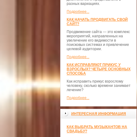
разных вариациях.
Подробнее...
КАК НАЧАТЬ ПРОДВИГАТЬ СВОЙ
САЙТ?
Продвижение сайта — это комплекс
мероприятий, направленных на
увеличение его видимости в
поисковых системах и привлечение
целевой аудитории.
Подробнее...
КАК ИСПРАВЛЯЮТ ПРИКУС У
ВЗРОСЛЫХ? ЧЕТЫРЕ ОСНОВНЫХ
СПОСОБА
Как исправить прикус взрослому
человеку, сколько времени занимает
лечение?
Подробнее...
ИНТЕРЕСНАЯ ИНФОРМАЦИЯ
КАК ВЫБРАТЬ МУЗЫКАНТОВ НА
СВАДЬБУ?