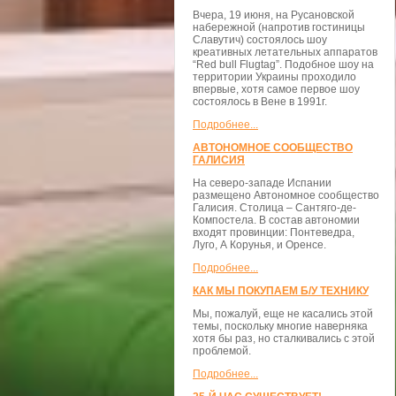
Вчера, 19 июня, на Русановской
набережной (напротив гостиницы
Славутич) состоялось шоу
креативных летательных аппаратов
“Red bull Flugtag”. Подобное шоу на
территории Украины проходило
впервые, хотя самое первое шоу
состоялось в Вене в 1991г.
Подробнее...
АВТОНОМНОЕ СООБЩЕСТВО
ГАЛИСИЯ
На северо-западе Испании
размещено Автономное сообщество
Галисия. Столица – Сантяго-де-
Компостела. В состав автономии
входят провинции: Понтеведра,
Луго, А Корунья, и Оренсе.
Подробнее...
КАК МЫ ПОКУПАЕМ Б/У ТЕХНИКУ
Мы, пожалуй, еще не касались этой
темы, поскольку многие наверняка
хотя бы раз, но сталкивались с этой
проблемой.
Подробнее...