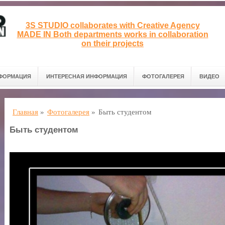
3S STUDIO collaborates with Creative Agency
MADE IN Both departments works in collaboration
on their projects
ФОРМАЦИЯ
ИНТЕРЕСНАЯ ИНФОРМАЦИЯ
ФОТОГАЛЕРЕЯ
ВИДЕО
Главная
»
Фотогалерея
»
Быть студентом
Быть студентом