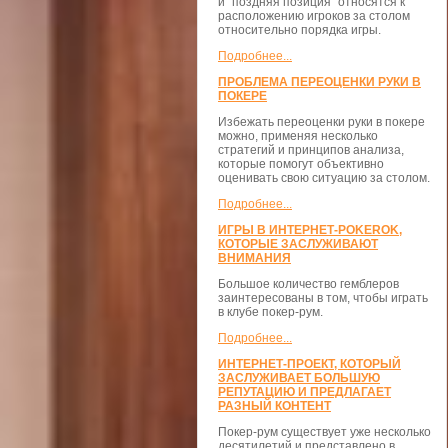
и "поздняя позиция" относятся к
расположению игроков за столом
относительно порядка игры.
Подробнее...
ПРОБЛЕМА ПЕРЕОЦЕНКИ РУКИ В
ПОКЕРЕ
Избежать переоценки руки в покере
можно, применяя несколько
стратегий и принципов анализа,
которые помогут объективно
оценивать свою ситуацию за столом.
Подробнее...
ИГРЫ В ИНТЕРНЕТ-POKEROK,
КОТОРЫЕ ЗАСЛУЖИВАЮТ
ВНИМАНИЯ
Большое количество гемблеров
заинтересованы в том, чтобы играть
в клубе покер-рум.
Подробнее...
ИНТЕРНЕТ-ПРОЕКТ, КОТОРЫЙ
ЗАСЛУЖИВАЕТ БОЛЬШУЮ
РЕПУТАЦИЮ И ПРЕДЛАГАЕТ
РАЗНЫЙ КОНТЕНТ
Покер-рум существует уже несколько
десятилетий и представлено в