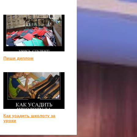
Пиши диплом
Как усадить школоту за
уроки