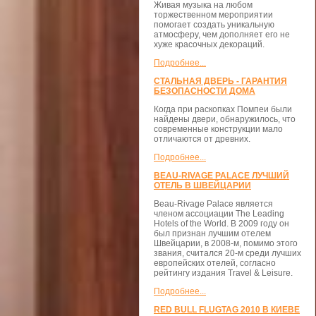
Живая музыка на любом
торжественном мероприятии
помогает создать уникальную
атмосферу, чем дополняет его не
хуже красочных декораций.
Подробнее...
СТАЛЬНАЯ ДВЕРЬ - ГАРАНТИЯ
БЕЗОПАСНОСТИ ДОМА
Когда при раскопках Помпеи были
найдены двери, обнаружилось, что
современные конструкции мало
отличаются от древних.
Подробнее...
BEAU-RIVAGE PALACE ЛУЧШИЙ
ОТЕЛЬ В ШВЕЙЦАРИИ
Beau-Rivage Palace является
членом ассоциации The Leading
Hotels of the World. В 2009 году он
был признан лучшим отелем
Швейцарии, в 2008-м, помимо этого
звания, считался 20-м среди лучших
европейских отелей, согласно
рейтингу издания Travel & Leisure.
Подробнее...
RED BULL FLUGTAG 2010 В КИЕВЕ