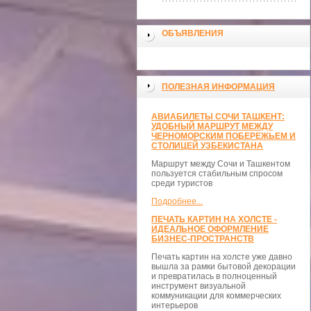
ОБЪЯВЛЕНИЯ
ПОЛЕЗНАЯ ИНФОРМАЦИЯ
АВИАБИЛЕТЫ СОЧИ ТАШКЕНТ:
УДОБНЫЙ МАРШРУТ МЕЖДУ
ЧЕРНОМОРСКИМ ПОБЕРЕЖЬЕМ И
СТОЛИЦЕЙ УЗБЕКИСТАНА
Маршрут между Сочи и Ташкентом
пользуется стабильным спросом
среди туристов
Подробнее...
ПЕЧАТЬ КАРТИН НА ХОЛСТЕ -
ИДЕАЛЬНОЕ ОФОРМЛЕНИЕ
БИЗНЕС-ПРОСТРАНСТВ
Печать картин на холсте уже давно
вышла за рамки бытовой декорации
и превратилась в полноценный
инструмент визуальной
коммуникации для коммерческих
интерьеров