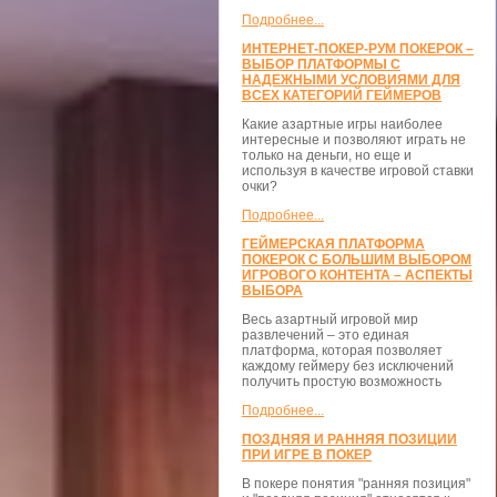
Подробнее...
ИНТЕРНЕТ-ПОКЕР-РУМ ПОКЕРОК –
ВЫБОР ПЛАТФОРМЫ С
НАДЕЖНЫМИ УСЛОВИЯМИ ДЛЯ
ВСЕХ КАТЕГОРИЙ ГЕЙМЕРОВ
Какие азартные игры наиболее
интересные и позволяют играть не
только на деньги, но еще и
используя в качестве игровой ставки
очки?
Подробнее...
ГЕЙМЕРСКАЯ ПЛАТФОРМА
ПОКЕРОК С БОЛЬШИМ ВЫБОРОМ
ИГРОВОГО КОНТЕНТА – АСПЕКТЫ
ВЫБОРА
Весь азартный игровой мир
развлечений – это единая
платформа, которая позволяет
каждому геймеру без исключений
получить простую возможность
Подробнее...
ПОЗДНЯЯ И РАННЯЯ ПОЗИЦИИ
ПРИ ИГРЕ В ПОКЕР
В покере понятия "ранняя позиция"