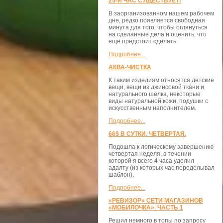
25-Й ЧАС СУЩЕСТВУЕТ!
В заорганизованном нашем рабочем
дне, редко появляется свободная
минута для того, чтобы оглянуться
на сделанные дела и оценить, что
ещё предстоит сделать.
Подробнее...
АКВА-ЧИСТКА
К таким изделиям относятся детские
вещи, вещи из джинсовой ткани и
натурального шелка, некоторые
виды натуральной кожи, подушки с
искусственным наполнителем.
Подробнее...
66$ В СУТКИ. ЧЕТВЕРТАЯ.
Подошла к логическому завершению
четвертая неделя, в течении
которой я всего 4 часа уделил
адалту (из которых час переделывал
шаблон).
Подробнее...
«РЕВИЗОР» СЕТИ МАГАЗИНОВ
«МОБИЛОЧКА». ЧАСТЬ 1
Решил немного в топы по запросу