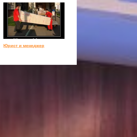
Юрист и менеджер