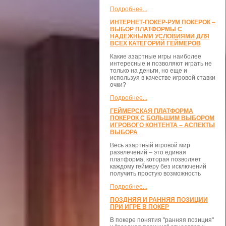
Подробнее...
ИНТЕРНЕТ-ПОКЕР-РУМ ПОКЕРОК –
ВЫБОР ПЛАТФОРМЫ С
НАДЕЖНЫМИ УСЛОВИЯМИ ДЛЯ
ВСЕХ КАТЕГОРИЙ ГЕЙМЕРОВ
Какие азартные игры наиболее
интересные и позволяют играть не
только на деньги, но еще и
используя в качестве игровой ставки
очки?
Подробнее...
ГЕЙМЕРСКАЯ ПЛАТФОРМА
ПОКЕРОК С БОЛЬШИМ ВЫБОРОМ
ИГРОВОГО КОНТЕНТА – АСПЕКТЫ
ВЫБОРА
Весь азартный игровой мир
развлечений – это единая
платформа, которая позволяет
каждому геймеру без исключений
получить простую возможность
Подробнее...
ПОЗДНЯЯ И РАННЯЯ ПОЗИЦИИ
ПРИ ИГРЕ В ПОКЕР
В покере понятия "ранняя позиция"