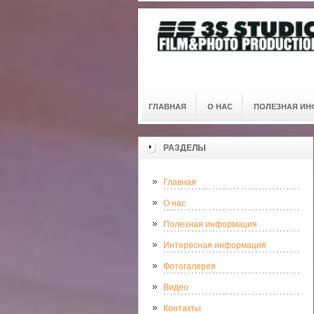
ГЛАВНАЯ
О НАС
ПОЛЕЗНАЯ ИН
РАЗДЕЛЫ
Главная
О нас
Полезная информация
Интересная информация
Фотогалерея
Видео
Контакты