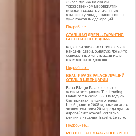
Живая музыка на любом
торжественном мероприятии
помогает создать уникальную
атмосферу, чем дополняет его не
хуже красочных декораций.
Подробнее...
СТАЛЬНАЯ ДВЕРЬ - ГАРАНТИЯ
БЕЗОПАСНОСТИ ДОМА
Когда при раскопках Помпеи были
найдены двери, обнаружилось, что
современные конструкции мало
отличаются от древних.
Подробнее...
BEAU-RIVAGE PALACE ЛУЧШИЙ
ОТЕЛЬ В ШВЕЙЦАРИИ
Beau-Rivage Palace является
членом ассоциации The Leading
Hotels of the World. В 2009 году он
был признан лучшим отелем
Швейцарии, в 2008-м, помимо этого
звания, считался 20-м среди лучших
европейских отелей, согласно
рейтингу издания Travel & Leisure.
Подробнее...
RED BULL FLUGTAG 2010 В КИЕВЕ