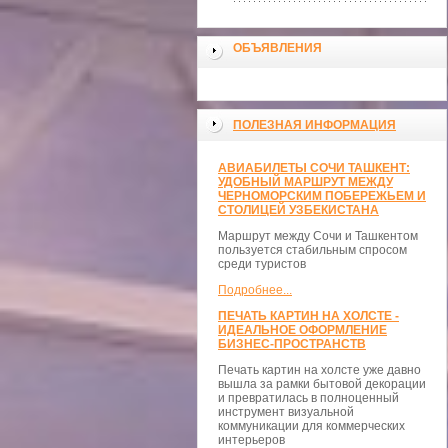
ОБЪЯВЛЕНИЯ
ПОЛЕЗНАЯ ИНФОРМАЦИЯ
АВИАБИЛЕТЫ СОЧИ ТАШКЕНТ:
УДОБНЫЙ МАРШРУТ МЕЖДУ
ЧЕРНОМОРСКИМ ПОБЕРЕЖЬЕМ И
СТОЛИЦЕЙ УЗБЕКИСТАНА
Маршрут между Сочи и Ташкентом
пользуется стабильным спросом
среди туристов
Подробнее...
ПЕЧАТЬ КАРТИН НА ХОЛСТЕ -
ИДЕАЛЬНОЕ ОФОРМЛЕНИЕ
БИЗНЕС-ПРОСТРАНСТВ
Печать картин на холсте уже давно
вышла за рамки бытовой декорации
и превратилась в полноценный
инструмент визуальной
коммуникации для коммерческих
интерьеров