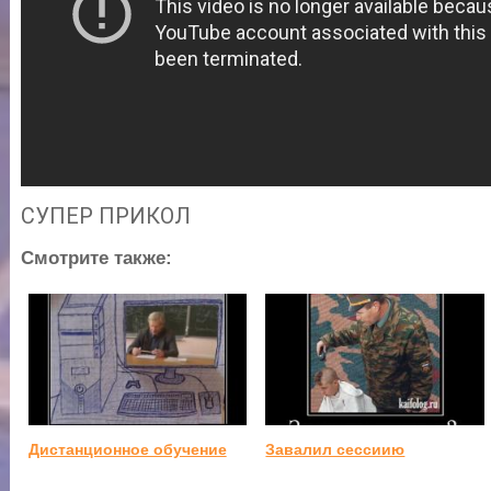
СУПЕР ПРИКОЛ
Смотрите также:
Дистанционное обучение
Завалил сессиию