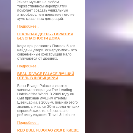
Живая музыка на любом
торжественном мероприятии
помогает создать уникальную
атмосферу, чем дополняет его не
хуже красочных декораций.
Подробнее...
СТАЛЬНАЯ ДВЕРЬ - ГАРАНТИЯ
БЕЗОПАСНОСТИ ДОМА
Когда при раскопках Помпеи были
найдены двери, обнаружилось, что
современные конструкции мало
отличаются от древних.
Подробнее...
BEAU-RIVAGE PALACE ЛУЧШИЙ
ОТЕЛЬ В ШВЕЙЦАРИИ
Beau-Rivage Palace является
членом ассоциации The Leading
Hotels of the World. В 2009 году он
был признан лучшим отелем
Швейцарии, в 2008-м, помимо этого
звания, считался 20-м среди лучших
европейских отелей, согласно
рейтингу издания Travel & Leisure.
Подробнее...
RED BULL FLUGTAG 2010 В КИЕВЕ