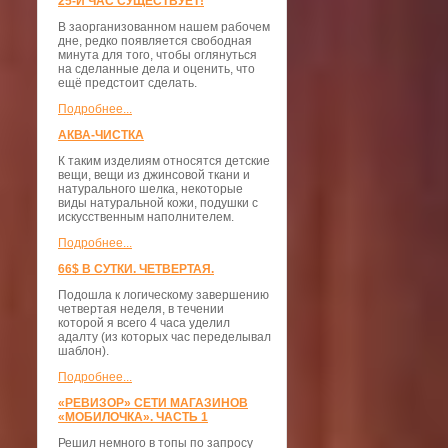
25-Й ЧАС СУЩЕСТВУЕТ!
В заорганизованном нашем рабочем
дне, редко появляется свободная
минута для того, чтобы оглянуться
на сделанные дела и оценить, что
ещё предстоит сделать.
Подробнее...
АКВА-ЧИСТКА
К таким изделиям относятся детские
вещи, вещи из джинсовой ткани и
натурального шелка, некоторые
виды натуральной кожи, подушки с
искусственным наполнителем.
Подробнее...
66$ В СУТКИ. ЧЕТВЕРТАЯ.
Подошла к логическому завершению
четвертая неделя, в течении
которой я всего 4 часа уделил
адалту (из которых час переделывал
шаблон).
Подробнее...
«РЕВИЗОР» СЕТИ МАГАЗИНОВ
«МОБИЛОЧКА». ЧАСТЬ 1
Решил немного в топы по запросу