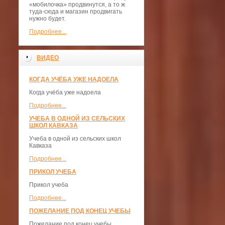
«мобилочка» продвинутся, а то ж
туда-сюда и магазин продвигать
нужно будет.
Подробнее...
ВИДЕО
КОГДА УЧЁБА УЖЕ НАДОЕЛА
Когда учёба уже надоела
Подробнее...
УЧЕБА В ОДНОЙ ИЗ СЕЛЬСКИХ
ШКОЛ КАВКАЗА
Учеба в одной из сельских школ
Кавказа
Подробнее...
ПРИКОЛ УЧЕБА
Прикол учеба
Подробнее...
ПОЖЕЛАНИЕ ПОД КОНЕЦ УЧЕБЫ
Пожелание под конец учебы