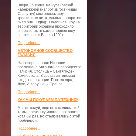
Вчера, 19 июня, на Русановской
набережной (напротив гостиницы
Славутич) состоялось шоу
креативных летательных аппаратов
“Red bull Flugtag”. Подобное шоу на
территории Украины проходило
впервые, хотя самое первое шоу
состоялось в Вене в 1991г.
Подробнее...
АВТОНОМНОЕ СООБЩЕСТВО
ГАЛИСИЯ
На северо-западе Испании
размещено Автономное сообщество
Галисия. Столица – Сантяго-де-
Компостела. В состав автономии
входят провинции: Понтеведра,
Луго, А Корунья, и Оренсе.
Подробнее...
КАК МЫ ПОКУПАЕМ Б/У ТЕХНИКУ
Мы, пожалуй, еще не касались этой
темы, поскольку многие наверняка
хотя бы раз, но сталкивались с этой
проблемой.
Подробнее...