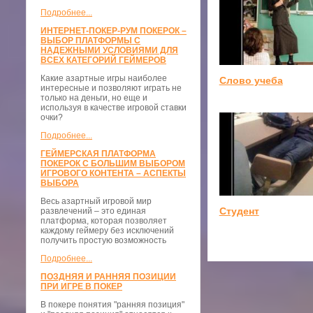
Подробнее...
ИНТЕРНЕТ-ПОКЕР-РУМ ПОКЕРОК –
ВЫБОР ПЛАТФОРМЫ С
НАДЕЖНЫМИ УСЛОВИЯМИ ДЛЯ
ВСЕХ КАТЕГОРИЙ ГЕЙМЕРОВ
Какие азартные игры наиболее
Слово учеба
интересные и позволяют играть не
только на деньги, но еще и
используя в качестве игровой ставки
очки?
Подробнее...
ГЕЙМЕРСКАЯ ПЛАТФОРМА
ПОКЕРОК С БОЛЬШИМ ВЫБОРОМ
ИГРОВОГО КОНТЕНТА – АСПЕКТЫ
ВЫБОРА
Весь азартный игровой мир
Студент
развлечений – это единая
платформа, которая позволяет
каждому геймеру без исключений
получить простую возможность
Подробнее...
ПОЗДНЯЯ И РАННЯЯ ПОЗИЦИИ
ПРИ ИГРЕ В ПОКЕР
В покере понятия "ранняя позиция"