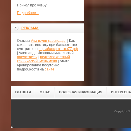
Прикол про учебу
Подробнее...
РЕКЛАМА
Отзывы
Ава групп краснодар
. | Как
сохранить ипотеку при банкротстве
смотрите на
http://банкротство77.рф
.
| Александр Иванович михальский
посмотреть
. |
психолог частный
клинический, мень меня
| Авито
бронирование посуточно
подробности на
сайте
.
ГЛАВНАЯ
О НАС
ПОЛЕЗНАЯ ИНФОРМАЦИЯ
ИНТЕРЕСН
Copyright ©