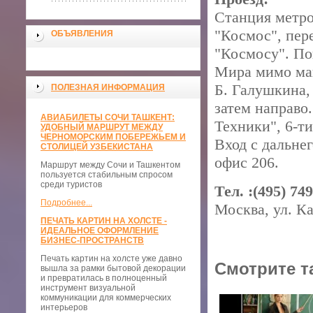
Станция метро
"Космос", пер
ОБЪЯВЛЕНИЯ
"Космосу". По
Мира мимо маг
Б. Галушкина, 
ПОЛЕЗНАЯ ИНФОРМАЦИЯ
затем направо.
АВИАБИЛЕТЫ СОЧИ ТАШКЕНТ:
Техники", 6-т
УДОБНЫЙ МАРШРУТ МЕЖДУ
ЧЕРНОМОРСКИМ ПОБЕРЕЖЬЕМ И
Вход с дальнег
СТОЛИЦЕЙ УЗБЕКИСТАНА
офис 206.
Маршрут между Сочи и Ташкентом
пользуется стабильным спросом
среди туристов
Тел. :(495) 749
Подробнее...
Москва, ул. Ка
ПЕЧАТЬ КАРТИН НА ХОЛСТЕ -
ИДЕАЛЬНОЕ ОФОРМЛЕНИЕ
БИЗНЕС-ПРОСТРАНСТВ
Печать картин на холсте уже давно
Смотрите т
вышла за рамки бытовой декорации
и превратилась в полноценный
инструмент визуальной
коммуникации для коммерческих
интерьеров