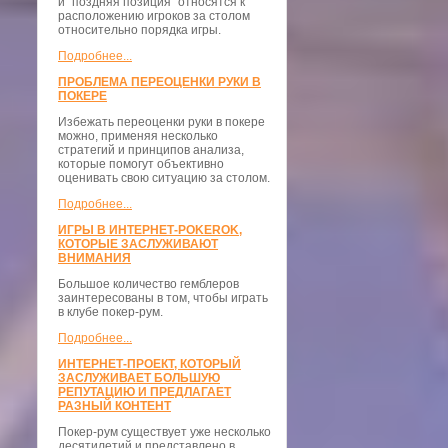
и "поздняя позиция" относятся к
расположению игроков за столом
относительно порядка игры.
Подробнее...
ПРОБЛЕМА ПЕРЕОЦЕНКИ РУКИ В
ПОКЕРЕ
Избежать переоценки руки в покере
можно, применяя несколько
стратегий и принципов анализа,
которые помогут объективно
оценивать свою ситуацию за столом.
Подробнее...
ИГРЫ В ИНТЕРНЕТ-POKEROK,
КОТОРЫЕ ЗАСЛУЖИВАЮТ
ВНИМАНИЯ
Большое количество гемблеров
заинтересованы в том, чтобы играть
в клубе покер-рум.
Подробнее...
ИНТЕРНЕТ-ПРОЕКТ, КОТОРЫЙ
ЗАСЛУЖИВАЕТ БОЛЬШУЮ
РЕПУТАЦИЮ И ПРЕДЛАГАЕТ
РАЗНЫЙ КОНТЕНТ
Покер-рум существует уже несколько
десятилетий и представлено в