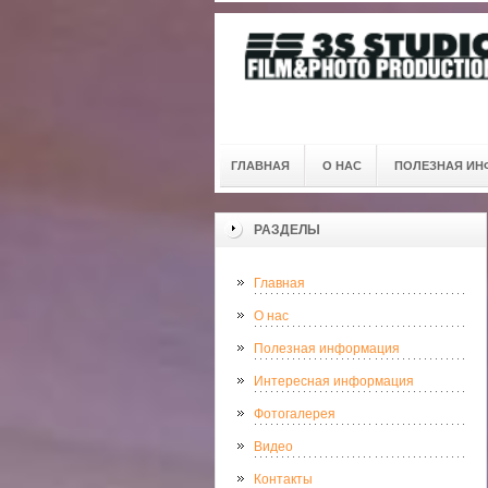
ГЛАВНАЯ
О НАС
ПОЛЕЗНАЯ ИН
РАЗДЕЛЫ
Главная
О нас
Полезная информация
Интересная информация
Фотогалерея
Видео
Контакты