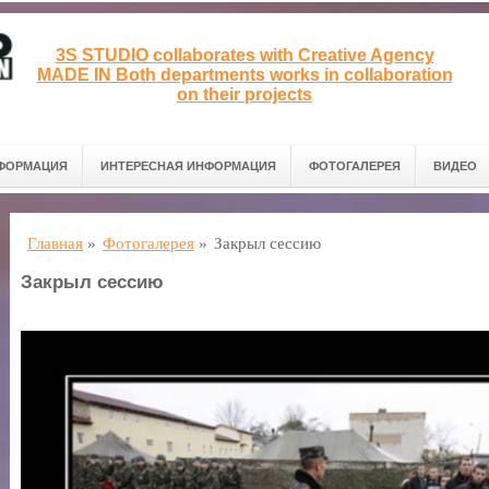
3S STUDIO collaborates with Creative Agency
MADE IN Both departments works in collaboration
on their projects
ФОРМАЦИЯ
ИНТЕРЕСНАЯ ИНФОРМАЦИЯ
ФОТОГАЛЕРЕЯ
ВИДЕО
Главная
»
Фотогалерея
»
Закрыл сессию
Закрыл сессию