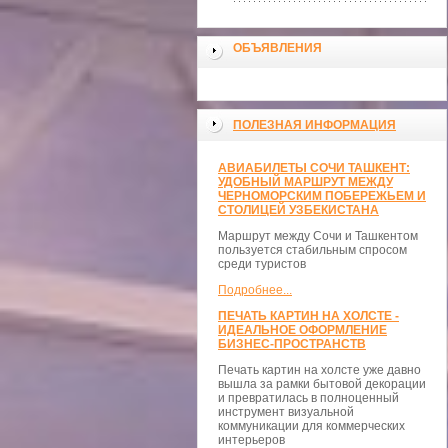
ОБЪЯВЛЕНИЯ
ПОЛЕЗНАЯ ИНФОРМАЦИЯ
АВИАБИЛЕТЫ СОЧИ ТАШКЕНТ:
УДОБНЫЙ МАРШРУТ МЕЖДУ
ЧЕРНОМОРСКИМ ПОБЕРЕЖЬЕМ И
СТОЛИЦЕЙ УЗБЕКИСТАНА
Маршрут между Сочи и Ташкентом
пользуется стабильным спросом
среди туристов
Подробнее...
ПЕЧАТЬ КАРТИН НА ХОЛСТЕ -
ИДЕАЛЬНОЕ ОФОРМЛЕНИЕ
БИЗНЕС-ПРОСТРАНСТВ
Печать картин на холсте уже давно
вышла за рамки бытовой декорации
и превратилась в полноценный
инструмент визуальной
коммуникации для коммерческих
интерьеров