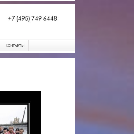
КОНТАКТЫ