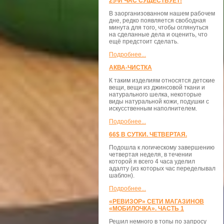
25-Й ЧАС СУЩЕСТВУЕТ!
В заорганизованном нашем рабочем
дне, редко появляется свободная
минута для того, чтобы оглянуться
на сделанные дела и оценить, что
ещё предстоит сделать.
Подробнее...
АКВА-ЧИСТКА
К таким изделиям относятся детские
вещи, вещи из джинсовой ткани и
натурального шелка, некоторые
виды натуральной кожи, подушки с
искусственным наполнителем.
Подробнее...
66$ В СУТКИ. ЧЕТВЕРТАЯ.
Подошла к логическому завершению
четвертая неделя, в течении
которой я всего 4 часа уделил
адалту (из которых час переделывал
шаблон).
Подробнее...
«РЕВИЗОР» СЕТИ МАГАЗИНОВ
«МОБИЛОЧКА». ЧАСТЬ 1
Решил немного в топы по запросу