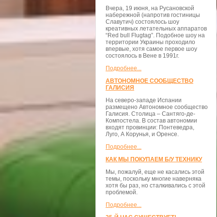
Вчера, 19 июня, на Русановской
набережной (напротив гостиницы
Славутич) состоялось шоу
креативных летательных аппаратов
“Red bull Flugtag”. Подобное шоу на
территории Украины проходило
впервые, хотя самое первое шоу
состоялось в Вене в 1991г.
Подробнее...
АВТОНОМНОЕ СООБЩЕСТВО
ГАЛИСИЯ
На северо-западе Испании
размещено Автономное сообщество
Галисия. Столица – Сантяго-де-
Компостела. В состав автономии
входят провинции: Понтеведра,
Луго, А Корунья, и Оренсе.
Подробнее...
КАК МЫ ПОКУПАЕМ Б/У ТЕХНИКУ
Мы, пожалуй, еще не касались этой
темы, поскольку многие наверняка
хотя бы раз, но сталкивались с этой
проблемой.
Подробнее...