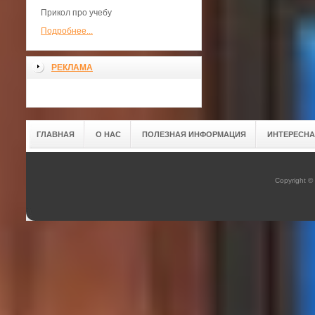
Прикол про учебу
Подробнее...
РЕКЛАМА
ГЛАВНАЯ
О НАС
ПОЛЕЗНАЯ ИНФОРМАЦИЯ
ИНТЕРЕСН
Copyright ©