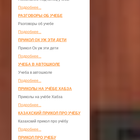
Подробнее...
РАЗГОВОРЫ ОБ УЧЕБЕ
Разговоры об учебе
Подробнее...
ПРИКОЛ ОХ УЖ ЭТИ ДЕТИ
Прикол Ох уж эти дети
Подробнее...
УЧЕБА В АВТОШКОЛЕ
Учеба в автошколе
Подробнее...
ПРИКОЛЫ НА УЧЁБЕ ХАБЗА
Приколы на учёбе Хабза
Подробнее...
КАЗАХСКИЙ ПРИКОЛ ПРО УЧЁБУ
Казахский прикол про учёбу
Подробнее...
ПРИКОЛ ПРО УЧЕБУ