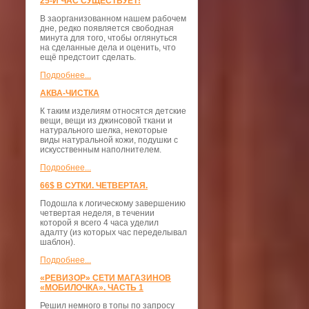
25-Й ЧАС СУЩЕСТВУЕТ!
В заорганизованном нашем рабочем
дне, редко появляется свободная
минута для того, чтобы оглянуться
на сделанные дела и оценить, что
ещё предстоит сделать.
Подробнее...
АКВА-ЧИСТКА
К таким изделиям относятся детские
вещи, вещи из джинсовой ткани и
натурального шелка, некоторые
виды натуральной кожи, подушки с
искусственным наполнителем.
Подробнее...
66$ В СУТКИ. ЧЕТВЕРТАЯ.
Подошла к логическому завершению
четвертая неделя, в течении
которой я всего 4 часа уделил
адалту (из которых час переделывал
шаблон).
Подробнее...
«РЕВИЗОР» СЕТИ МАГАЗИНОВ
«МОБИЛОЧКА». ЧАСТЬ 1
Решил немного в топы по запросу