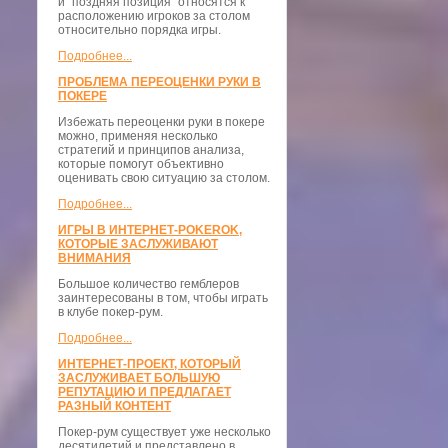
и "поздняя позиция" относятся к
расположению игроков за столом
относительно порядка игры.
Подробнее...
ПРОБЛЕМА ПЕРЕОЦЕНКИ РУКИ В
ПОКЕРЕ
Избежать переоценки руки в покере
можно, применяя несколько
стратегий и принципов анализа,
которые помогут объективно
оценивать свою ситуацию за столом.
Подробнее...
ИГРЫ В ИНТЕРНЕТ-POKEROK,
КОТОРЫЕ ЗАСЛУЖИВАЮТ
ВНИМАНИЯ
Большое количество гемблеров
заинтересованы в том, чтобы играть
в клубе покер-рум.
Подробнее...
ИНТЕРНЕТ-ПРОЕКТ, КОТОРЫЙ
ЗАСЛУЖИВАЕТ БОЛЬШУЮ
РЕПУТАЦИЮ И ПРЕДЛАГАЕТ
РАЗНЫЙ КОНТЕНТ
Покер-рум существует уже несколько
десятилетий и представлено в