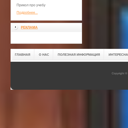
Прикол про учебу
Подробнее...
РЕКЛАМА
ГЛАВНАЯ
О НАС
ПОЛЕЗНАЯ ИНФОРМАЦИЯ
ИНТЕРЕСН
Copyright ©