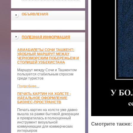
ОБЪЯВЛЕНИЯ
ПОЛЕЗНАЯ ИНФОРМАЦИЯ
АВИАБИЛЕТЫ СОЧИ ТАШКЕНТ:
УДОБНЫЙ МАРШРУТ МЕЖДУ
ЧЕРНОМОРСКИМ ПОБЕРЕЖЬЕМ И
СТОЛИЦЕЙ УЗБЕКИСТАНА
Маршрут между Сочи и Ташкентом
пользуется стабильным спросом
среди туристов
Подробнее...
ПЕЧАТЬ КАРТИН НА ХОЛСТЕ -
ИДЕАЛЬНОЕ ОФОРМЛЕНИЕ
БИЗНЕС-ПРОСТРАНСТВ
Печать картин на холсте уже давно
вышла за рамки бытовой декорации
и превратилась в полноценный
инструмент визуальной
Смотрите также:
коммуникации для коммерческих
интерьеров