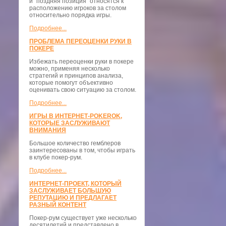
и "поздняя позиция" относятся к
расположению игроков за столом
относительно порядка игры.
Подробнее...
ПРОБЛЕМА ПЕРЕОЦЕНКИ РУКИ В
ПОКЕРЕ
Избежать переоценки руки в покере
можно, применяя несколько
стратегий и принципов анализа,
которые помогут объективно
оценивать свою ситуацию за столом.
Подробнее...
ИГРЫ В ИНТЕРНЕТ-POKEROK,
КОТОРЫЕ ЗАСЛУЖИВАЮТ
ВНИМАНИЯ
Большое количество гемблеров
заинтересованы в том, чтобы играть
в клубе покер-рум.
Подробнее...
ИНТЕРНЕТ-ПРОЕКТ, КОТОРЫЙ
ЗАСЛУЖИВАЕТ БОЛЬШУЮ
РЕПУТАЦИЮ И ПРЕДЛАГАЕТ
РАЗНЫЙ КОНТЕНТ
Покер-рум существует уже несколько
десятилетий и представлено в