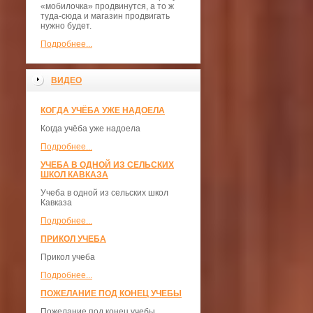
«мобилочка» продвинутся, а то ж
туда-сюда и магазин продвигать
нужно будет.
Подробнее...
ВИДЕО
КОГДА УЧЁБА УЖЕ НАДОЕЛА
Когда учёба уже надоела
Подробнее...
УЧЕБА В ОДНОЙ ИЗ СЕЛЬСКИХ
ШКОЛ КАВКАЗА
Учеба в одной из сельских школ
Кавказа
Подробнее...
ПРИКОЛ УЧЕБА
Прикол учеба
Подробнее...
ПОЖЕЛАНИЕ ПОД КОНЕЦ УЧЕБЫ
Пожелание под конец учебы