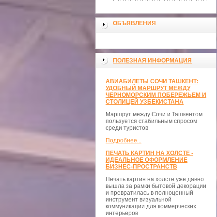
ОБЪЯВЛЕНИЯ
ПОЛЕЗНАЯ ИНФОРМАЦИЯ
АВИАБИЛЕТЫ СОЧИ ТАШКЕНТ:
УДОБНЫЙ МАРШРУТ МЕЖДУ
ЧЕРНОМОРСКИМ ПОБЕРЕЖЬЕМ И
СТОЛИЦЕЙ УЗБЕКИСТАНА
Маршрут между Сочи и Ташкентом
пользуется стабильным спросом
среди туристов
Подробнее...
ПЕЧАТЬ КАРТИН НА ХОЛСТЕ -
ИДЕАЛЬНОЕ ОФОРМЛЕНИЕ
БИЗНЕС-ПРОСТРАНСТВ
Печать картин на холсте уже давно
вышла за рамки бытовой декорации
и превратилась в полноценный
инструмент визуальной
коммуникации для коммерческих
интерьеров