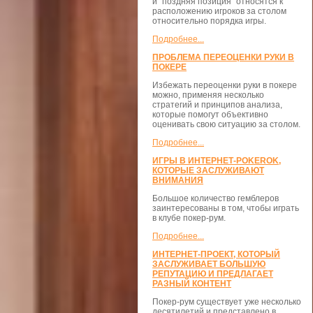
и "поздняя позиция" относятся к
расположению игроков за столом
относительно порядка игры.
Подробнее...
ПРОБЛЕМА ПЕРЕОЦЕНКИ РУКИ В
ПОКЕРЕ
Избежать переоценки руки в покере
можно, применяя несколько
стратегий и принципов анализа,
которые помогут объективно
оценивать свою ситуацию за столом.
Подробнее...
ИГРЫ В ИНТЕРНЕТ-POKEROK,
КОТОРЫЕ ЗАСЛУЖИВАЮТ
ВНИМАНИЯ
Большое количество гемблеров
заинтересованы в том, чтобы играть
в клубе покер-рум.
Подробнее...
ИНТЕРНЕТ-ПРОЕКТ, КОТОРЫЙ
ЗАСЛУЖИВАЕТ БОЛЬШУЮ
РЕПУТАЦИЮ И ПРЕДЛАГАЕТ
РАЗНЫЙ КОНТЕНТ
Покер-рум существует уже несколько
десятилетий и представлено в