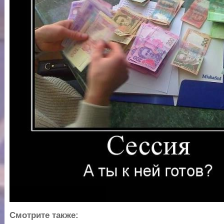
Смотрите также: