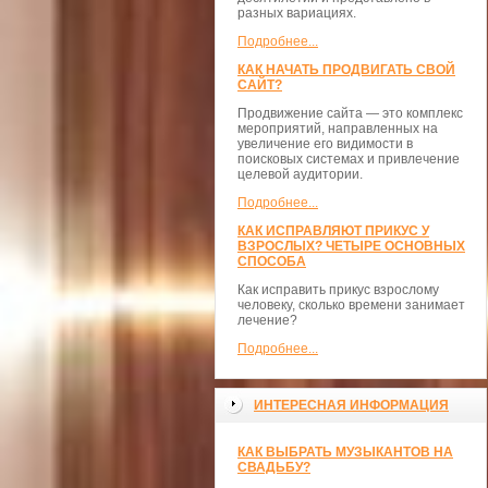
разных вариациях.
Подробнее...
КАК НАЧАТЬ ПРОДВИГАТЬ СВОЙ
САЙТ?
Продвижение сайта — это комплекс
мероприятий, направленных на
увеличение его видимости в
поисковых системах и привлечение
целевой аудитории.
Подробнее...
КАК ИСПРАВЛЯЮТ ПРИКУС У
ВЗРОСЛЫХ? ЧЕТЫРЕ ОСНОВНЫХ
СПОСОБА
Как исправить прикус взрослому
человеку, сколько времени занимает
лечение?
Подробнее...
ИНТЕРЕСНАЯ ИНФОРМАЦИЯ
КАК ВЫБРАТЬ МУЗЫКАНТОВ НА
СВАДЬБУ?