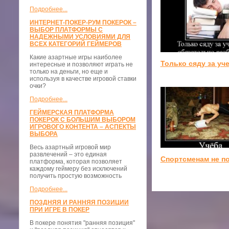
Подробнее...
ИНТЕРНЕТ-ПОКЕР-РУМ ПОКЕРОК –
ВЫБОР ПЛАТФОРМЫ С
НАДЕЖНЫМИ УСЛОВИЯМИ ДЛЯ
ВСЕХ КАТЕГОРИЙ ГЕЙМЕРОВ
Какие азартные игры наиболее
Только сяду за уч
интересные и позволяют играть не
только на деньги, но еще и
используя в качестве игровой ставки
очки?
Подробнее...
ГЕЙМЕРСКАЯ ПЛАТФОРМА
ПОКЕРОК С БОЛЬШИМ ВЫБОРОМ
ИГРОВОГО КОНТЕНТА – АСПЕКТЫ
ВЫБОРА
Весь азартный игровой мир
развлечений – это единая
Спортсменам не п
платформа, которая позволяет
каждому геймеру без исключений
получить простую возможность
Подробнее...
ПОЗДНЯЯ И РАННЯЯ ПОЗИЦИИ
ПРИ ИГРЕ В ПОКЕР
В покере понятия "ранняя позиция"